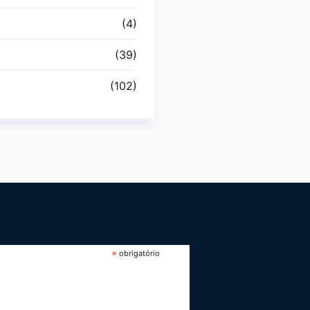
(4)
(39)
(102)
*
obrigatório