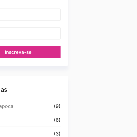
Inscreva-se
ias
Papoca
(9)
(6)
(3)