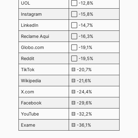
UOL
⬜ -12,8%
Instagram
⬜ -15,8%
LinkedIn
⬜ -14,7%
Reclame Aqui
⬜ -16,3%
Globo.com
⬜ -19,1%
Reddit
⬜ -19,5%
TikTok
🟨 -20,7%
Wikipedia
🟨 -21,6%
X.com
🟨 -24,4%
Facebook
🟨 -29,6%
YouTube
🟨 -32,2%
Exame
🟨 -36,1%