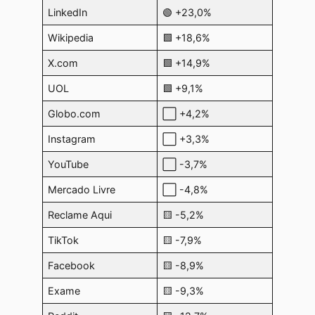
LinkedIn
🟢 +23,0%
Wikipedia
🟩 +18,6%
X.com
🟩 +14,9%
UOL
🟩 +9,1%
Globo.com
⬜ +4,2%
Instagram
⬜ +3,3%
YouTube
⬜ -3,7%
Mercado Livre
⬜ -4,8%
Reclame Aqui
🟨 -5,2%
TikTok
🟨 -7,9%
Facebook
🟨 -8,9%
Exame
🟨 -9,3%