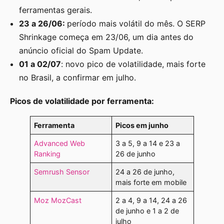
ferramentas gerais.
23 a 26/06:
período mais volátil do mês. O SERP
Shrinkage começa em 23/06, um dia antes do
anúncio oficial do Spam Update.
01 a 02/07
: novo pico de volatilidade, mais forte
no Brasil, a confirmar em julho.
Picos de volatilidade por ferramenta:
Ferramenta
Picos em junho
Advanced Web
3 a 5, 9 a 14 e 23 a
Ranking
26 de junho
Semrush Sensor
24 a 26 de junho,
mais forte em mobile
Moz MozCast
2 a 4, 9 a 14, 24 a 26
de junho e 1 a 2 de
julho