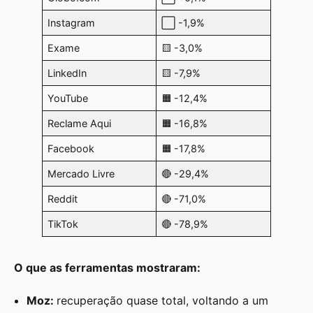
Instagram
⬜ -1,9%
Exame
🟨 -3,0%
LinkedIn
🟨 -7,9%
YouTube
🟧 -12,4%
Reclame Aqui
🟧 -16,8%
Facebook
🟧 -17,8%
Mercado Livre
🔴 -29,4%
Reddit
🔴 -71,0%
TikTok
🔴 -78,9%
O que as ferramentas mostraram:
Moz:
recuperação quase total, voltando a um