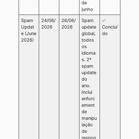
de
junho
Spam
24/06/
26/06/
Spam
✅
Updat
2026
2026
update
Concluí
e (June
global,
do
2026)
todos
os
idioma
s. 2º
spam
update
do
ano.
Inclui
enforc
ement
de
manipu
lação
de
respos