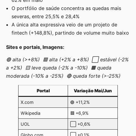
O portfólio de saúde concentra as quedas mais
severas, entre 25,5% e 28,4%
A única alta expressiva veio de um projeto de
fintech (+148,8%), partindo de volume muito baixo
Sites e portais, Imagens:
🟢 alta (>+8%) 🟩 alta (+2% a +8%) ⬜ estável (-2%
a +2%) 🟨 leve queda (-2% a -10%) 🟧 queda
moderada (-10% a -25%) 🔴 queda forte (>-25%)
Portal
Variação Mai/Jun
X.com
🟢 +11,2%
Wikipedia
🟩 +6,9%
UOL
⬜ +0,6%
Globo.com
⬜ +0,1%