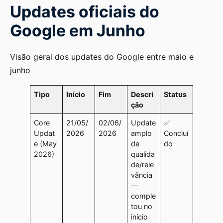
Updates oficiais do
Google em Junho
Visão geral dos updates do Google entre maio e
junho
Tipo
Início
Fim
Descri
Status
ção
Core
21/05/
02/06/
Update
✅
Updat
2026
2026
amplo
Concluí
e (May
de
do
2026)
qualida
de/rele
vância
—
comple
tou no
início