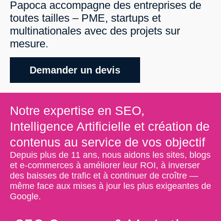
Papoca accompagne des entreprises de
toutes tailles – PME, startups et
multinationales avec des projets sur
mesure.
Demander un devis
Notre expertise en SEO,
Intelligence Artificielle et création de
contenus au service de vos objectif
Depuis plus de
11 ans
, nous aidons les
sites, blogs
et e-commerces
à améliorer leur ROI, à inverser
des baisses de trafic et à continuer de croître —
même face aux mises à jour les plus exigeantes de
Google.