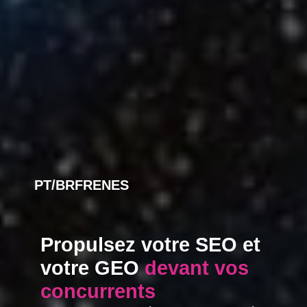
PT/BR
FR
EN
ES
Propulsez votre SEO et
votre GEO
devant vos
concurrents