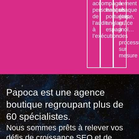
accompagnement
:
à
personnalisé
français,
chaque
de
portugais,
étape,
l’audit
anglais,
grâce
à
espagnol…
à
l’exécution
des
process
sur
mesure
Papoca est une agence
boutique regroupant plus de
60 spécialistes.
Nous sommes prêts à relever vos
défis de croissance SEO et de