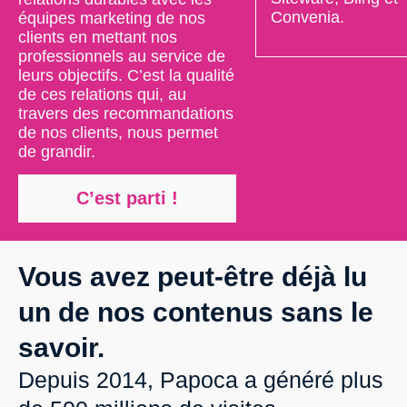
Convenia.
équipes marketing de nos
clients en mettant nos
professionnels au service de
leurs objectifs. C’est la qualité
de ces relations qui, au
travers des recommandations
de nos clients, nous permet
de grandir.
C’est parti !
Vous avez peut-être déjà lu
un de nos contenus sans le
savoir.
Depuis 2014, Papoca a généré plus