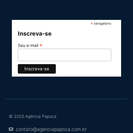
*
obrigatório
Inscreva-se
*
Seu e-mail
© 2026 Agência Papoca
contato@agenciapapoca.com.br