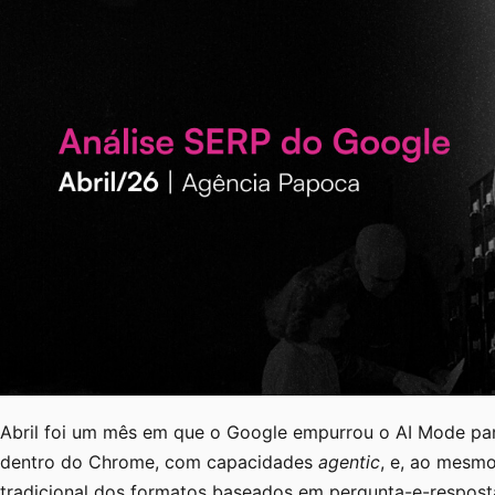
Abril foi um mês em que o Google empurrou o AI Mode para
dentro do Chrome, com capacidades
agentic
, e, ao mesm
tradicional dos formatos baseados em pergunta-e-respost