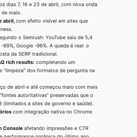
os dias 7, 16 e 23 de abril, com nova onda
 de maio.
 abril,
com efeito visível em sites que
iness.
egundo o Semrush: YouTube saiu de 5,4
-89%, Google -96%. A queda é real: o
sta da SERP tradicional.
Q rich results:
completando um
e “limpeza” dos formatos de pergunta na
ço de abril e até começou maio com mais
fontes autoritativas” preservadas que o
 (limitados a sites de governo e saúde).
tórios
com integração nativa no Chrome
h Console
afetando impressões e CTR
 de performance orgânica do último ano