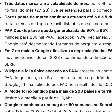
Três datas marcaram a volatilidade do mês:
por volta d
no final do mês (27–28) que se estendeu para o começo
Core update de março continuou atuando até o dia 8 de
tratam temas de topo de funil distantes do seu core bus
PAA Desktop teve queda generalizada de 90% a 95%
s
milhões para 280 mil PAA, Facebook -90%, Reclameaqui 
Google está desmontando formatos de pergunta-e-respo
Em 7 de maio o Google oficializou a depreciação dos FA
movimento iniciado em 2023 e confirmando a direção d
SERP.
Wikipedia foi a única exceção no PAA:
cresceu no come
PAA do que março no Brasil, coerente com o padrão de “
Google já tinha aplicado aos FAQ rich results desde 2023
AI Mode foi expandido para mais de 200 países e terri
desktop e mobile a partir de 16/abr.
Google reconheceu um bug de ~50 semanas no Searc
entre 13/maio/2025 e 27/abril/2026, toda a sua leitura