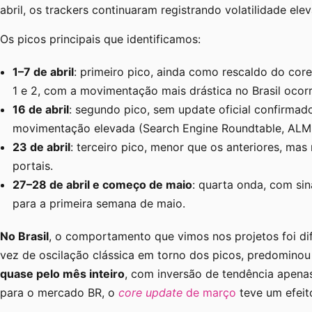
abril, os trackers continuaram registrando volatilidade ele
Os picos principais que identificamos:
1–7 de abril
: primeiro pico, ainda como rescaldo do cor
1 e 2, com a movimentação mais drástica no Brasil ocorr
16 de abril
: segundo pico, sem update oficial confirmad
movimentação elevada (Search Engine Roundtable, ALM
23 de abril
: terceiro pico, menor que os anteriores, ma
portais.
27–28 de abril e começo de maio
: quarta onda, com sin
para a primeira semana de maio.
No Brasil
, o comportamento que vimos nos projetos foi d
vez de oscilação clássica em torno dos picos, predomino
quase pelo mês inteiro
, com inversão de tendência apena
para o mercado BR, o
core update
de março
teve um efeito