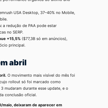
emrush USA Desktop, 37–40% no Mobile,
ile.
s:
a redução de PAA pode estar
icas no SERP.
enue +15,5%
($77,3B só em anúncios),
cio principal.
m abril
ril.
O movimento mais visível do mês foi
 cujo rollout só foi marcado como
 3 mudaram durante esse update, e o
 conclusão oficial.
10/maio, deixaram de aparecer em