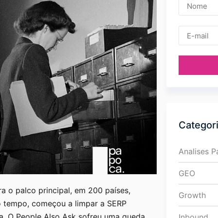
Categor
Analises 
GEO
 o palco principal, em 200 países,
Growth
o tempo, começou a limpar a SERP
a. O People Also Ask sofreu uma queda
Inbound