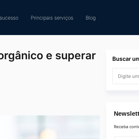
sucesso
Principais serviços
Blog
orgânico e superar
Buscar um
Newslet
Receba cont