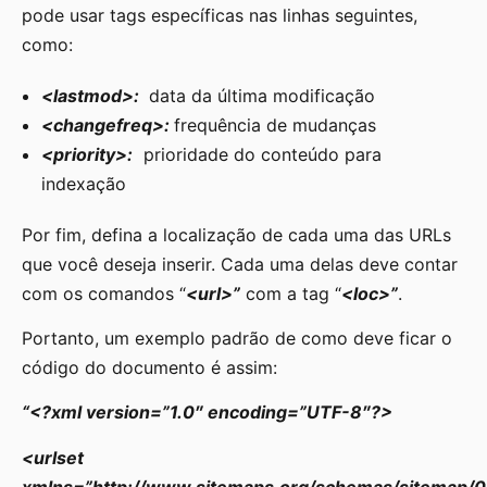
pode usar tags específicas nas linhas seguintes,
como:
<lastmod>:
data da última modificação
<changefreq>:
frequência de mudanças
<priority>:
prioridade do conteúdo para
indexação
Por fim, defina a localização de cada uma das URLs
que você deseja inserir. Cada uma delas deve contar
com os comandos “
<url>”
com a tag “
<loc>”
.
Portanto, um exemplo padrão de como deve ficar o
código do documento é assim:
“<?xml version=”1.0″ encoding=”UTF-8″?>
<urlset
xmlns=”http://www.sitemaps.org/schemas/sitemap/0