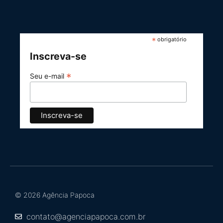
*
obrigatório
Inscreva-se
*
Seu e-mail
© 2026 Agência Papoca
contato@agenciapapoca.com.br