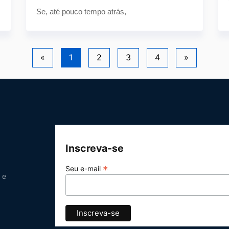
Se, até pouco tempo atrás,
«
1
2
3
4
»
Inscreva-se
*
Seu e-mail
 e