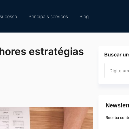
sucesso
Principais serviços
Blog
hores estratégias
Buscar um
!
Newslet
Receba cont