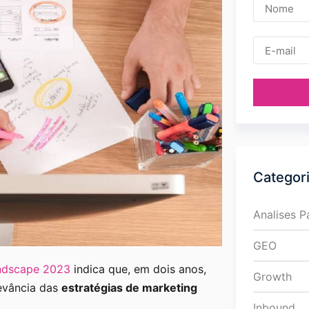
Categor
Analises 
GEO
ndscape 2023
indica que, em dois anos,
Growth
evância das
estratégias de marketing
Inbound