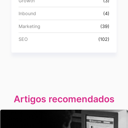
Growth
(3)
Inbound
(4)
Marketing
(39)
SEO
(102)
Artigos recomendados