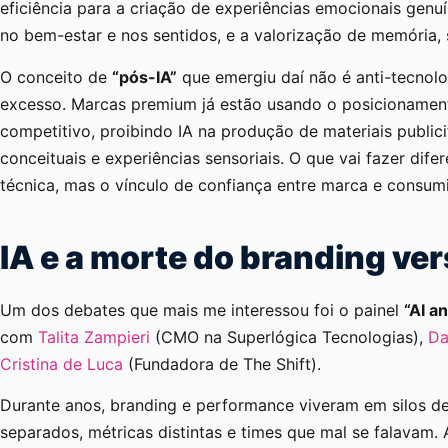
eficiência para a criação de experiências emocionais genu
no bem-estar e nos sentidos, e a valorização de memória,
O conceito de
“pós-IA”
que emergiu daí não é anti-tecnolo
excesso. Marcas premium já estão usando o posicionament
competitivo, proibindo IA na produção de materiais public
conceituais e experiências sensoriais. O que vai fazer dife
técnica, mas o vínculo de confiança entre marca e consumi
IA e a morte do branding v
Um dos debates que mais me interessou foi o painel
“AI a
com
Talita Zampieri
(CMO na Superlógica Tecnologias),
Da
Cristina de Luca
(Fundadora de The Shift).
Durante anos, branding e performance viveram em silos d
separados, métricas distintas e times que mal se falavam. A 