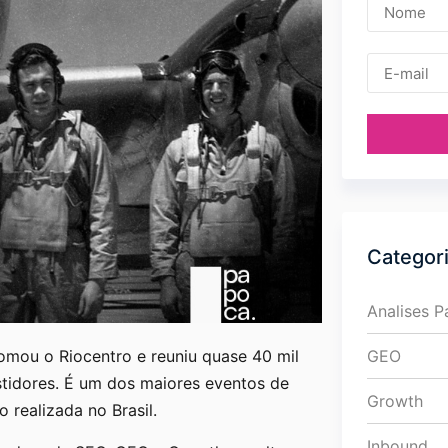
Categor
Analises 
omou o Riocentro e reuniu quase 40 mil
GEO
estidores. É um dos maiores eventos de
Growth
 realizada no Brasil.
Inbound