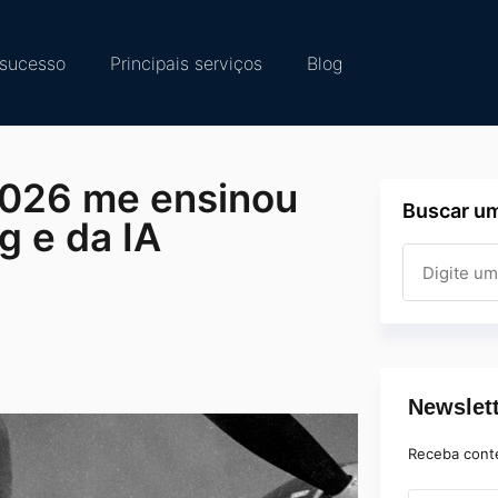
sucesso
Principais serviços
Blog
2026 me ensinou
Buscar um
g e da IA
Newslet
Receba cont