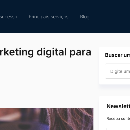
sucesso
Principais serviços
Blog
eting digital para
Buscar um
Newslet
Receba cont