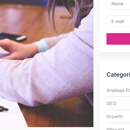
Categor
Analises 
GEO
Growth
Inbound